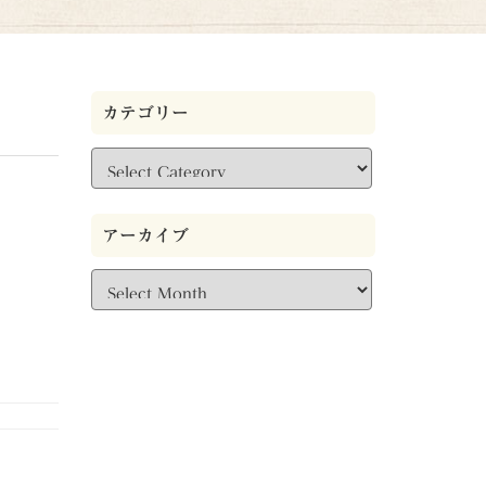
カテゴリー
カ
テ
ゴ
リ
アーカイブ
ー
ア
ー
カ
イ
ブ